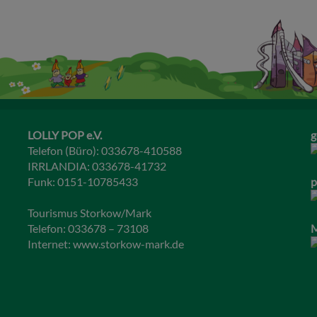
LOLLY POP e.V.
g
Telefon (Büro): 033678-410588
IRRLANDIA: 033678-41732
Funk: 0151-10785433
p
Tourismus Storkow/Mark
Telefon: 033678 – 73108
M
Internet:
www.storkow-mark.de