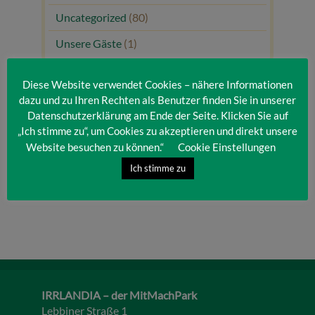
Uncategorized
(80)
Unsere Gäste
(1)
Diese Website verwendet Cookies – nähere Informationen
dazu und zu Ihren Rechten als Benutzer finden Sie in unserer
Datenschutzerklärung am Ende der Seite. Klicken Sie auf
„Ich stimme zu“, um Cookies zu akzeptieren und direkt unsere
Website besuchen zu können.“
Cookie Einstellungen
Ich stimme zu
IRRLANDIA – der MitMachPark
Lebbiner Straße 1