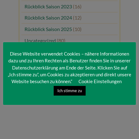
Rückblick Saison 2023
(16)
Rückblick Saison 2024
(12)
Rückblick Saison 2025
(10)
Uncategorized
(80)
Unsere Gäste
(1)
Diese Website verwendet Cookies – nähere Informationen
dazu und zu Ihren Rechten als Benutzer finden Sie in unserer
Datenschutzerklärung am Ende der Seite. Klicken Sie auf
„Ich stimme zu“, um Cookies zu akzeptieren und direkt unsere
Website besuchen zu können.“
Cookie Einstellungen
Ich stimme zu