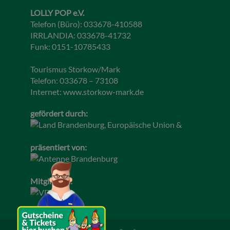
LOLLY POP e.V.
Telefon (Büro): 033678-410588
IRRLANDIA: 033678-41732
Funk: 0151-10785433
Tourismus Storkow/Mark
Telefon: 033678 – 73108
Internet:
www.storkow-mark.de
gefördert durch:
präsentiert von:
Mitglied im: