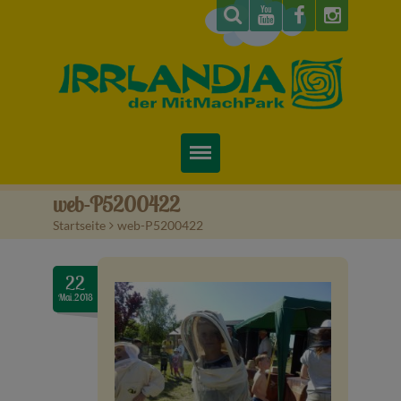
Startseite
web-P5200422
Startseite
>
web-P5200422
Über uns
Preise & Infos
22
Mai.2018
Tickets
Attraktionen
Videos