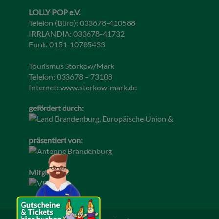
LOLLY POP e.V.
Telefon (Büro): 033678-410588
IRRLANDIA: 033678-41732
Funk: 0151-10785433
Tourismus Storkow/Mark
Telefon: 033678 – 73108
Internet:
www.storkow-mark.de
gefördert durch:
präsentiert von:
Mitglied im: