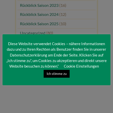
Rückblick Saison 2023
(16)
Rückblick Saison 2024
(12)
Rückblick Saison 2025
(10)
Uncategorized
(80)
Unsere Gäste
(1)
Diese Website verwendet Cookies – nähere Informationen
dazu und zu Ihren Rechten als Benutzer finden Sie in unserer
Datenschutzerklärung am Ende der Seite. Klicken Sie auf
„Ich stimme zu“, um Cookies zu akzeptieren und direkt unsere
Website besuchen zu können.“
Cookie Einstellungen
Ich stimme zu