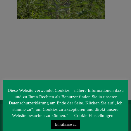
Veranstaltungen
Baumpaten
Kontakt
Diese Website verwendet Cookies – nähere Informationen dazu
und zu Ihren Rechten als Benutzer finden Sie in unserer
Datenschutzerklärung am Ende der Seite. Klicken Sie auf „Ich
stimme zu“, um Cookies zu akzeptieren und direkt unsere
IRRLANDIA – der MitMachPark
Website besuchen zu können.“
Cookie Einstellungen
Lebbiner Straße 1
Ich stimme zu
15859 Storkow (Mark)