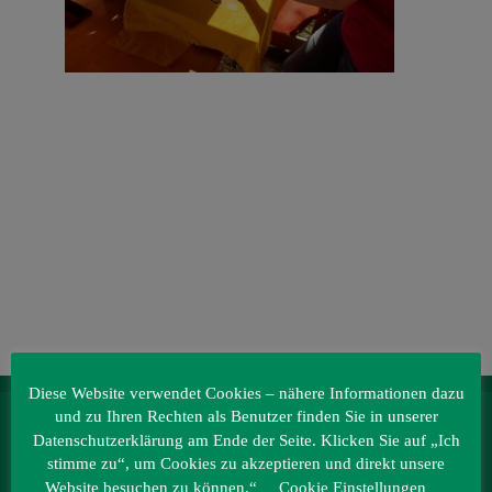
Veranstaltungen
Baumpaten
Kontakt
Diese Website verwendet Cookies – nähere Informationen dazu
und zu Ihren Rechten als Benutzer finden Sie in unserer
IRRLANDIA – der MitMachPark
Datenschutzerklärung am Ende der Seite. Klicken Sie auf „Ich
Lebbiner Straße 1
stimme zu“, um Cookies zu akzeptieren und direkt unsere
15859 Storkow (Mark)
Website besuchen zu können.“
Cookie Einstellungen