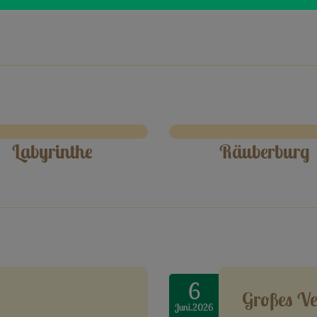
Labyrinthe
Räuberburg
6
Großes Ve
Juni.2026