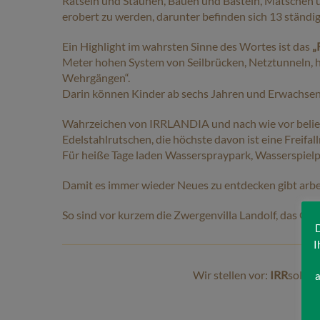
Rätseln und Staunen, Bauen und Basteln, Matschen 
erobert zu werden, darunter befinden sich 13 ständig
Ein Highlight im wahrsten Sinne des Wortes ist das
„
Meter hohen System von Seilbrücken, Netztunneln, 
Wehrgängen“.
Darin können Kinder ab sechs Jahren und Erwachsene 
Wahrzeichen von IRRLANDIA und nach wie vor belie
Edelstahlrutschen, die höchste davon ist eine Freifa
Für heiße Tage laden Wasserspraypark, Wasserspie
Damit es immer wieder Neues zu entdecken gibt arbei
So sind vor kurzem die Zwergenvilla Landolf, das Gl
D
I
Wir stellen vor:
IRR
solde,
a