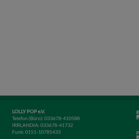
LOLLY POP e.V.
g
Telefon (Büro): 033678-410588
IRRLANDIA: 033678-41732
Funk: 0151-10785433
p