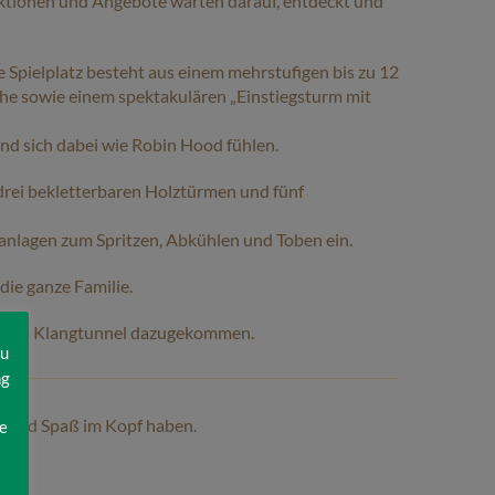
ktionen und Angebote warten darauf, entdeckt und
e Spielplatz besteht aus einem mehrstufigen bis zu 12
he sowie einem spektakulären „Einstiegsturm mit
nd sich dabei wie Robin Hood fühlen.
 drei bekletterbaren Holztürmen und fünf
lagen zum Spritzen, Abkühlen und Toben ein.
die ganze Familie.
unserem Klangtunnel dazugekommen.
zu
ng
el und Spaß im Kopf haben.
e