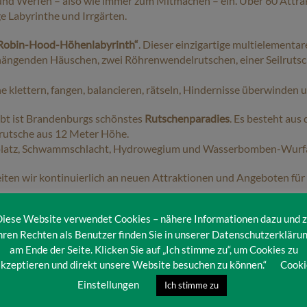
und Werfen – also wie immer zum Mitmachen – ein. Über 60 Attra
e Labyrinthe und Irrgärten.
Robin-Hood-Höhenlabyrinth“
. Dieser einzigartige multielementar
hängenden Häuschen, zwei Röhrenwendelrutschen, einer Seilrutsc
klettern, fangen, balancieren, rätseln, Hindernisse überwinden u
bt ist Brandenburgs schönstes
Rutschenparadies
. Es besteht aus
llrutsche aus 12 Meter Höhe.
lplatz, Schwammschlacht, Hydrowegium und Wasserbomben-Wurfan
ten wir kontinuierlich an neuen Attraktionen und Angeboten für 
aslabyrinth und die mystischen Licht- und Toninstallationen in 
iese Website verwendet Cookies – nähere Informationen dazu und 
hren Rechten als Benutzer finden Sie in unserer Datenschutzerkläru
am Ende der Seite. Klicken Sie auf „Ich stimme zu“, um Cookies zu
LAN
dolf und
DIA
na – unsere Zwerge, die nichts als Rutschen, Spi
kzeptieren und direkt unsere Website besuchen zu können.“
Cooki
Einstellungen
Ich stimme zu