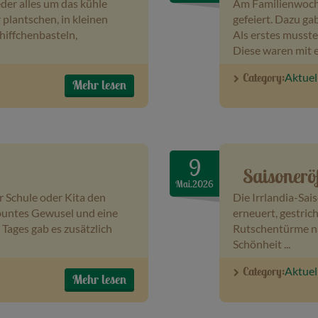
er alles um das kühle
Am Familienwoche
plantschen, in kleinen
gefeiert. Dazu ga
hiffchenbasteln,
Als erstes musste
Diese waren mit ei 
Category:
Aktuel
Mehr lesen
9
Saisoner
Mai.2026
r Schule oder Kita den
Die Irrlandia-Sais
buntes Gewusel und eine
erneuert, gestric
 Tages gab es zusätzlich
Rutschentürme na
Schönheit ...
Category:
Aktuel
Mehr lesen